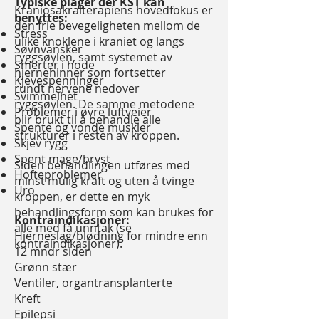
Typiske plager der KST kan
Kraniosakralterapiens hovedfokus er
benyttes:
den frie bevegeligheten
mellom de
Stress
ulike knoklene i kraniet og langs
Søvnvansker
ryggsøylen, samt systemet av
Smerter i hode
hjernehinner som fortsetter
Kjevespenninger
rundt
nervene nedover
Svimmelhet
ryggsøylen.
De samme metodene
Problemer i øvre luftveier
blir brukt til å behandle alle
Spente og vonde muskler
strukturer i resten av kroppen.
Skjev rygg
Spent mage/bryst
Siden behandlingen utføres med
Hofteproblemer
minst mulig kraft og uten å tvinge
Uro
kroppen, er dette en myk
behandlingsform
som kan brukes for
Kontraindikasjoner:
alle med få unntak (se
Hjerneslag/blødning for mindre enn
kontraindikasjoner).
12 mndr siden
Grønn stær
Ventiler, organtransplanterte
Kreft
Epilepsi